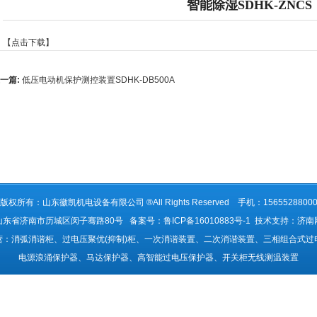
智能除湿SDHK-ZNCS
【点击下载】
一篇:
低压电动机保护测控装置SDHK-DB500A
版权所有：山东徽凯机电设备有限公司 ®All Rights Reserved 手机：1565528800
东省济南市历城区闵子骞路80号 备案号：鲁ICP备16010883号-1 技术支持：
济南
营：消弧消谐柜、过电压聚优(抑制)柜、一次消谐装置、二次消谐装置、三相组合式过
电源浪涌保护器、马达保护器、高智能过电压保护器、开关柜无线测温装置